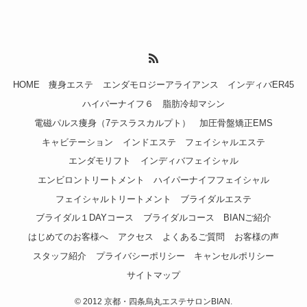
HOME
痩身エステ
エンダモロジーアライアンス
インディバER45
ハイパーナイフ６
脂肪冷却マシン
電磁パルス痩身（7テスラスカルプト）
加圧骨盤矯正EMS
キャビテーション
インドエステ
フェイシャルエステ
エンダモリフト
インディバフェイシャル
エンビロントリートメント
ハイパーナイフフェイシャル
フェイシャルトリートメント
ブライダルエステ
ブライダル１DAYコース
ブライダルコース
BIANご紹介
はじめてのお客様へ
アクセス
よくあるご質問
お客様の声
スタッフ紹介
プライバシーポリシー
キャンセルポリシー
サイトマップ
©
2012 京都・四条烏丸エステサロンBIAN.