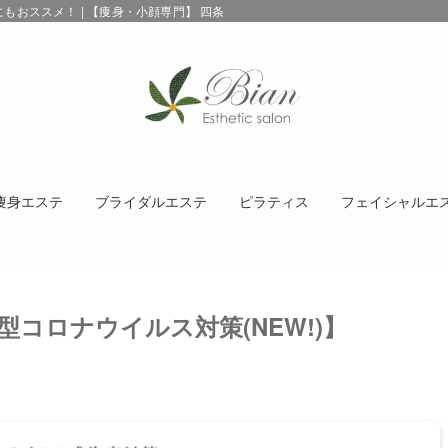
おススメ！ | 【痩身・小顔専門】 四条烏丸エステサロンBIAN インディバ/エ
痩身エステ
ブライダルエステ
ピラティス
フェイシャルエ
コロナウイルス対策(NEW!)】