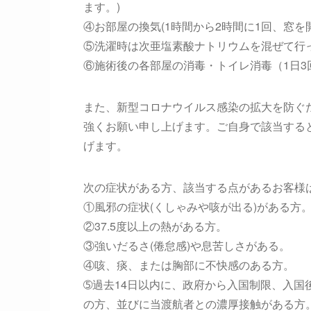
ます。)
④お部屋の換気(1時間から2時間に1回、窓を
⑤洗濯時は次亜塩素酸ナトリウムを混ぜて行
⑥施術後の各部屋の消毒・トイレ消毒（1日3
また、新型コロナウイルス感染の拡大を防ぐ
強くお願い申し上げます。ご自身で該当する
げます。
次の症状がある方、該当する点があるお客様
①風邪の症状(くしゃみや咳が出る)がある方
②37.5度以上の熱がある方。
③強いだるさ(倦怠感)や息苦しさがある。
④咳、痰、または胸部に不快感のある方。
➄過去14日以内に、政府から入国制限、入
の方、並びに当渡航者との濃厚接触がある方