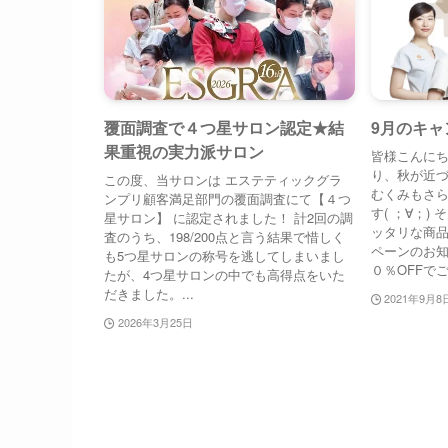
覆面調査で４つ星サロン認定★結
9月のキ
果重視の実力派サロン
皆様こんにち
り、秋が近づ
この度、当サロンは エステティックグラ
むくみもさ
ンプリ顧客満足部門の覆面調査にて【４つ
す( ；∀；
星サロン】 に認定されました！ 計2回の調
ッタリな商品
査のうち、198/200点と言う結果で惜しく
ペーンのお知
も5つ星サロンの称号を逃してしまいまし
０％OFFでご購
たが、4つ星サロンの中でも高得点をいた
だきました。...
2021年9月8
2026年3月25日