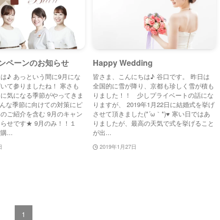
ャンペーンのお知らせ
Happy Wedding
は♪ あっという間に9月にな
皆さま、こんにちは♪ 谷口です。 昨日は
いて参りましたね！ 寒さも
全国的に雪が降り、京都も珍しく雪が積も
らに気になる季節がやってきま
りました！！ 少しプライベートの話にな
) そんな季節に向けての対策にピ
りますが、 2019年1月22日に結婚式を挙げ
のご紹介を含む 9月のキャン
させて頂きました(*´ω｀*)♥ 寒い日ではあ
らせです★ 9月のみ！！１
りましたが、最高の天気で式を挙げること
...
が出...
日
2019年1月27日
1