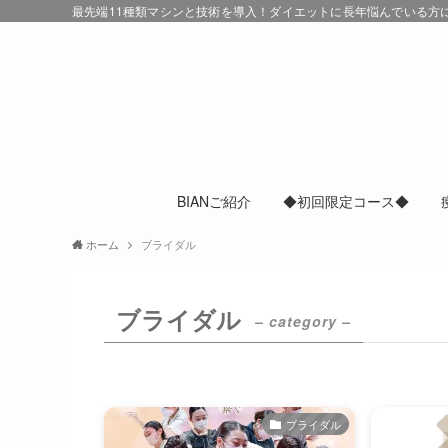
最先端11種類マシンと技術を導入！ダイエットに長年悩んでいる方にも
BIANご紹介
◆初回限定コース◆
ホーム
ブライダル
ブライダル
– category –
ブライダル