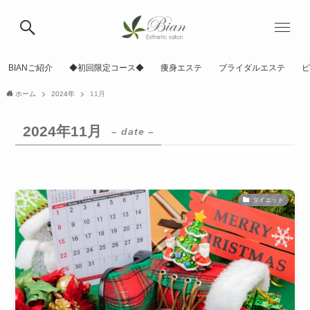
BIANご紹介
◆初回限定コース◆
痩身エステ
ブライダルエステ
ピ
ホーム
2024年
11月
2024年11月
– date –
ダイエット