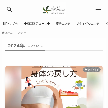
BIANご紹介
◆初回限定コース◆
痩身エステ
ブライダルエステ
ピ
ホーム
2024年
2024年
– date –
ダイエット