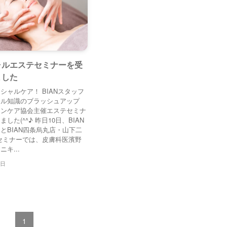
ャルエステセミナーを受
ました
シャルケア！ BIANスタッフ
ャル知識のブラッシュアップ
キンケア協会主催エステセミナ
した(^^♪ 昨日10日、BIAN
とBIAN四条烏丸店・山下二
セミナーでは、皮膚科医濱野
キ...
1日
1