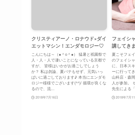
クリスティアーノ・ロナウド×ダイ
フェイシ
エットマシン！エンダモロジー♡
講してき
こんにちは～（●＾o＾●） 猛暑と祇園祭で
夏こそフェイ
人・人・人で凄いことになっている京都で
のフェイシ
すが、 皆様はいかがお過ごしでしょう
に、日本ス
か？ 私は勿論、夏バテもせず、元気いっ
ーに行ってきま
ぱいに過ごしております♪ 本当にエンダモ
山科店・森岡
ロジー様様でございます(^^)/ 循環が良くな
人が参加。 
るので、流...
先生による「ニ
2018年7月16日
2018年7月1