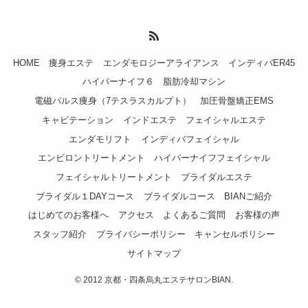
HOME
痩身エステ
エンダモロジーアライアンス
インディバER45
ハイパーナイフ６
脂肪冷却マシン
電磁パルス痩身（7テスラスカルプト）
加圧骨盤矯正EMS
キャビテーション
インドエステ
フェイシャルエステ
エンダモリフト
インディバフェイシャル
エンビロントリートメント
ハイパーナイフフェイシャル
フェイシャルトリートメント
ブライダルエステ
ブライダル１DAYコース
ブライダルコース
BIANご紹介
はじめてのお客様へ
アクセス
よくあるご質問
お客様の声
スタッフ紹介
プライバシーポリシー
キャンセルポリシー
サイトマップ
©
2012 京都・四条烏丸エステサロンBIAN.