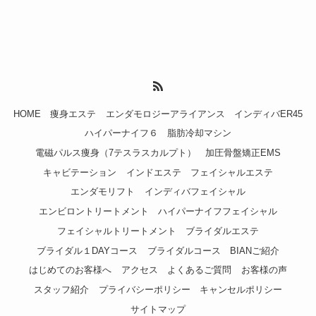
HOME
痩身エステ
エンダモロジーアライアンス
インディバER45
ハイパーナイフ６
脂肪冷却マシン
電磁パルス痩身（7テスラスカルプト）
加圧骨盤矯正EMS
キャビテーション
インドエステ
フェイシャルエステ
エンダモリフト
インディバフェイシャル
エンビロントリートメント
ハイパーナイフフェイシャル
フェイシャルトリートメント
ブライダルエステ
ブライダル１DAYコース
ブライダルコース
BIANご紹介
はじめてのお客様へ
アクセス
よくあるご質問
お客様の声
スタッフ紹介
プライバシーポリシー
キャンセルポリシー
サイトマップ