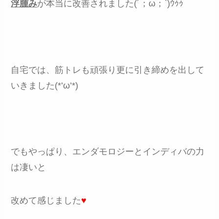
浮腫み
が本当に改善されました(´；ω；`)ｳｩｩ
自宅では、筋トレも頑張り更に引き締めを出して
いきました(*’ω’*)
でもやっぱり、エンダモロジーとインディバの力
は凄いと
改めて感じました
♥