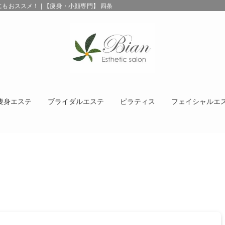
おススメ！ | 【痩身・小顔専門】 四条烏丸エステサロンBIAN インディバ/エ
痩身エステ
ブライダルエステ
ピラティス
フェイシャルエ