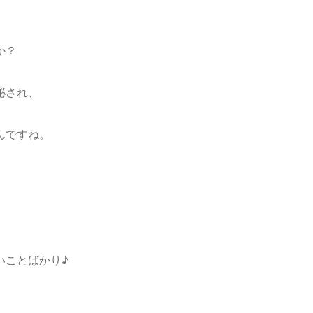
か？
泌され、
んですね。
いことばかり♪