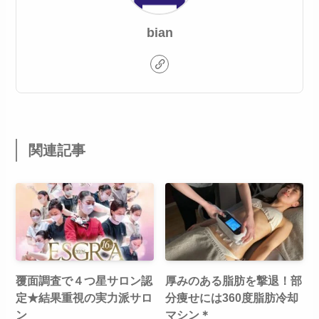
bian
関連記事
覆面調査で４つ星サロン認
厚みのある脂肪を撃退！部
定★結果重視の実力派サロ
分痩せには360度脂肪冷却
ン
マシン＊