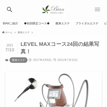
BIANご紹介
◆初回限定コース◆
痩身エステ
ブライダルエステ
ピ
ホーム
痩身エステ
LEVEL MAXコース24回の結果写
2021
7/10
真！
2017年4月8日
2021年7月10日
痩身エステ