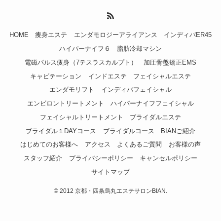
HOME
痩身エステ
エンダモロジーアライアンス
インディバER45
ハイパーナイフ６
脂肪冷却マシン
電磁パルス痩身（7テスラスカルプト）
加圧骨盤矯正EMS
キャビテーション
インドエステ
フェイシャルエステ
エンダモリフト
インディバフェイシャル
エンビロントリートメント
ハイパーナイフフェイシャル
フェイシャルトリートメント
ブライダルエステ
ブライダル１DAYコース
ブライダルコース
BIANご紹介
はじめてのお客様へ
アクセス
よくあるご質問
お客様の声
スタッフ紹介
プライバシーポリシー
キャンセルポリシー
サイトマップ
©
2012 京都・四条烏丸エステサロンBIAN.